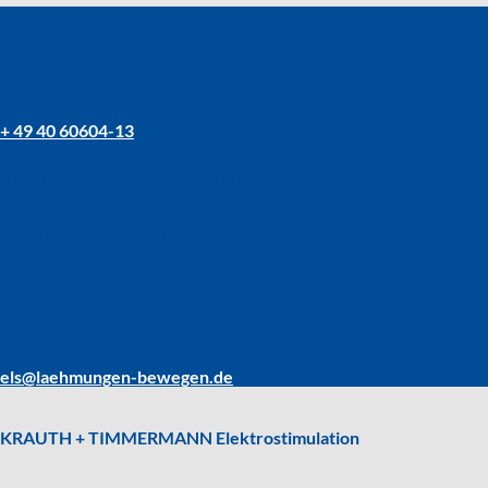
Telefon:
+ 49 40 60604-13
KRAUTH + TIMMERMANN
Elektrostimulation GmbH
Poppenbütteler Bogen 11
22399 Hamburg
E-Mail
els@laehmungen-bewegen.de
KRAUTH + TIMMERMANN Elektrostimulation